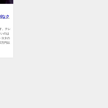
別なク
ます。テレ
多いのは
トヨタの
20万円以