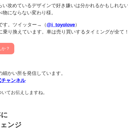
らい攻めているデザインで好き嫌いは分かれるかもしれな
べ物にならない変わり様。
です。ツイッター→（
@i_toyolove
）
車に乗り換えています。車は売り買いするタイミングが全て
んか？
の細かい所を発信しています。
式チャンネル
ついてお伝えしますね。
年に
チェンジ